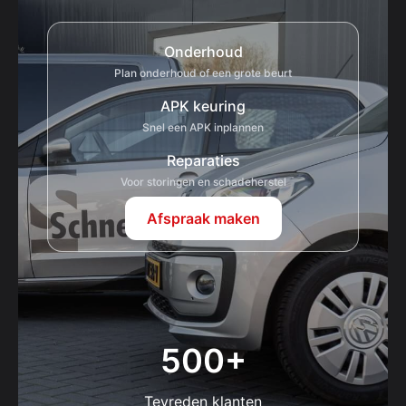
Onderhoud
Plan onderhoud of een grote beurt
APK keuring
Snel een APK inplannen
Reparaties
Voor storingen en schadeherstel
Afspraak maken
500
+
Tevreden klanten