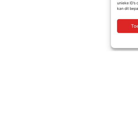
unieke ID’s
kan dit bep
To
ontact
Informatie
an Heemstraweg 70,
Bank: NL61 RABO 010
641 AG Beuningen
BTW: NL865426284B
24 - 677 19 24
KvK: 90715624