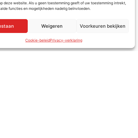
 op deze website. Als u geen toestemming geeft of uw toestemming intrekt,
aalde functies en mogelijkheden nadelig beïnvloeden.
estaan
Weigeren
Voorkeuren bekijken
Cookie-beleid
Privacy-verklaring
Openingstijden
7 2988 05
Ma - Vr: 8.00 - 17.30 uur
01
Pauze: 12.15 - 13.00 uur
Za: gesloten